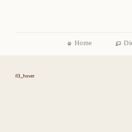
Home
Di
i13_hover