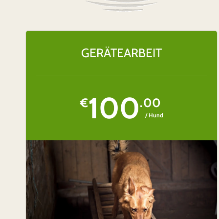
GERÄTEARBEIT
100
€
.00
/ Hund