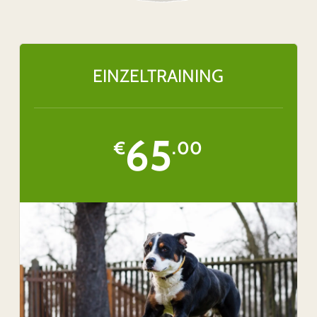
EINZELTRAINING
65
€
.00