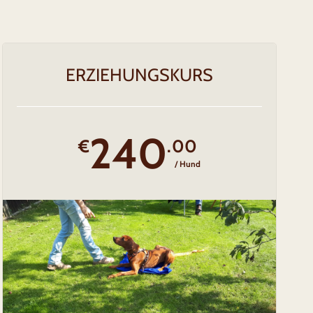
ERZIEHUNGSKURS
240
€
.00
/ Hund