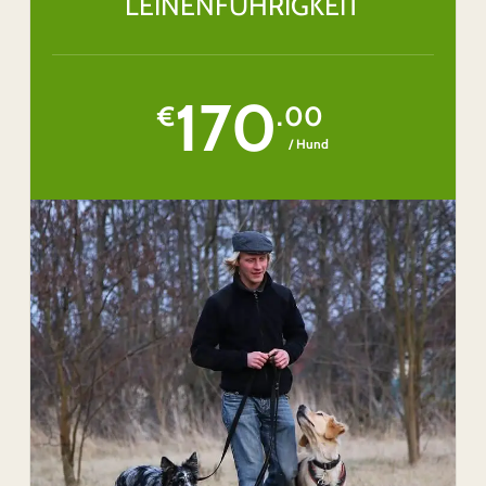
LEINENFÜHRIGKEIT
170
€
.00
/ Hund