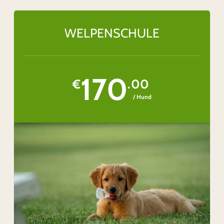
WELPENSCHULE
170
€
.00
/ Hund