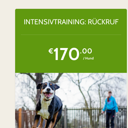
INTENSIVTRAINING: RÜCKRUF
170
€
.00
/ Hund